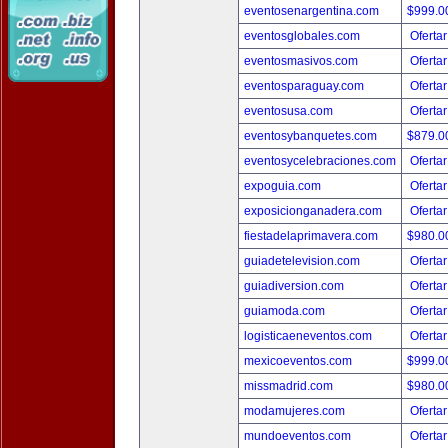
eventosenargentina.com
$999.
eventosglobales.com
Ofertar
eventosmasivos.com
Ofertar
eventosparaguay.com
Ofertar
eventosusa.com
Ofertar
eventosybanquetes.com
$879.
eventosycelebraciones.com
Ofertar
expoguia.com
Ofertar
exposicionganadera.com
Ofertar
fiestadelaprimavera.com
$980.
guiadetelevision.com
Ofertar
guiadiversion.com
Ofertar
guiamoda.com
Ofertar
logisticaeneventos.com
Ofertar
mexicoeventos.com
$999.
missmadrid.com
$980.
modamujeres.com
Ofertar
mundoeventos.com
Ofertar