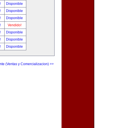
!
Disponible
!
Disponible
!
Disponible
!
Vendido!
!
Disponible
!
Disponible
!
Disponible
nte (Ventas y Comercializacion) >>