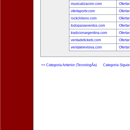
musicalizacion.com
Ofertar
ofertaportv.com
Ofertar
rockchileno.com
Ofertar
todoparaeventos.com
Ofertar
tradicionargentina.com
Ofertar
ventadetickets.com
Ofertar
ventatelevisiva.com
Ofertar
<< Categoria Anterior (TecnologÃ­a)
Categoria Siguie