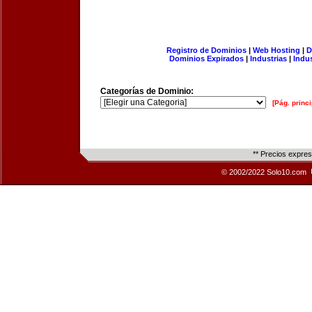
Registro de Dominios
|
Web Hosting
|
D
Dominios Expirados
|
Industrias
|
Indu
Categorías de Dominio:
[Pág. princi
** Precios expre
© 2002/2022 Solo10.com