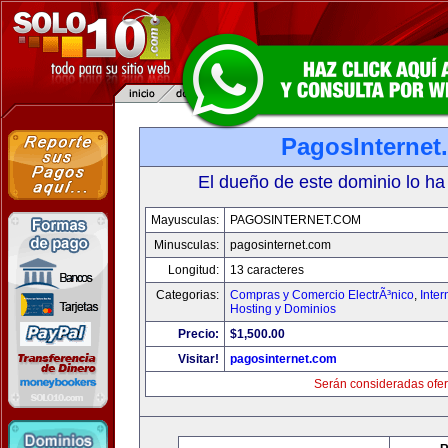
PagosInternet
El dueño de este dominio lo ha
Mayusculas:
PAGOSINTERNET.COM
Minusculas:
pagosinternet.com
Longitud:
13 caracteres
Categorias:
Compras y Comercio ElectrÃ³nico
,
Inter
Hosting y Dominios
Precio:
$1,500.00
Visitar!
pagosinternet.com
Serán consideradas ofer