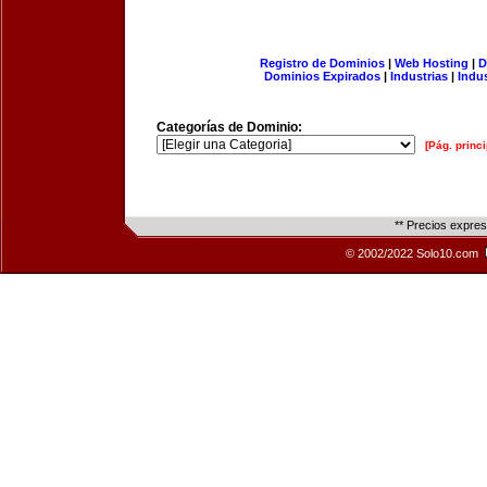
Registro de Dominios
|
Web Hosting
|
D
Dominios Expirados
|
Industrias
|
Indu
Categorías de Dominio:
[Pág. princi
** Precios expre
© 2002/2022 Solo10.com