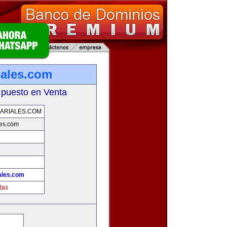
iales.com
 puesto en Venta
ARIALES.COM
les.com
ales.com
tas