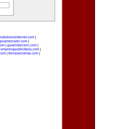
ndedoresinternet.com
|
guiamercado.com
|
com
|
guiariotercero.com
|
|
empresapublicitaria.com
|
com
|
tierrasenventa.com
|