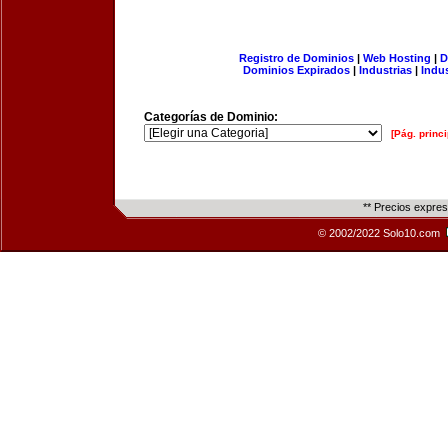
Registro de Dominios
|
Web Hosting
|
D
Dominios Expirados
|
Industrias
|
Indu
Categorías de Dominio:
[Pág. princi
** Precios expre
© 2002/2022 Solo10.com