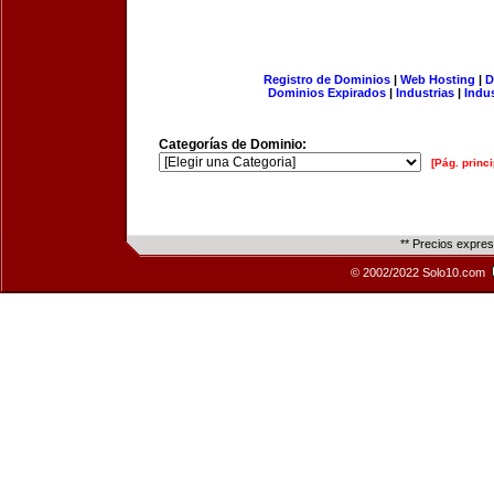
Registro de Dominios
|
Web Hosting
|
D
Dominios Expirados
|
Industrias
|
Indu
Categorías de Dominio:
[Pág. princi
** Precios expre
© 2002/2022 Solo10.com